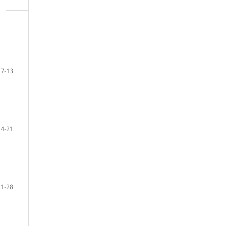
7-13
14-21
21-28