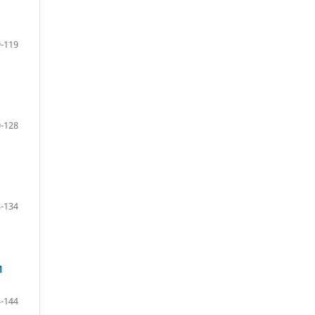
-119
-128
-134
И
-144