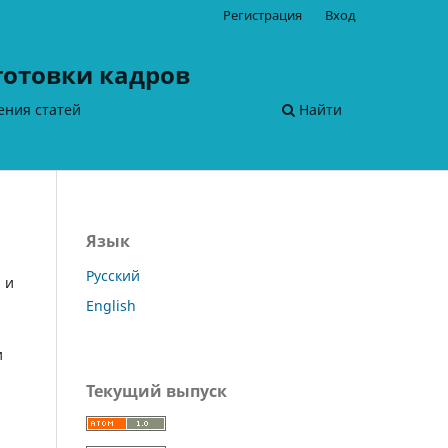
Регистрация
Вход
готовки кадров
ения статей
Найти
Язык
Русский
 и
English
и
Текущий выпуск