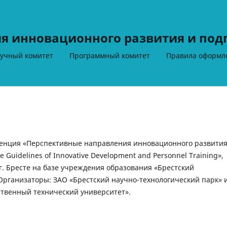
я инновационного развития и под
учный комитет
Программный комитет
Правила оформл
енция «Перспективные направления инновационного развития
ive Guidelines of Innovative Development and Personnel Training»,
 г. Бресте на базе учреждения образования «Брестский
Организаторы: ЗАО «Брестский научно-технологический парк» 
ственный технический университет».