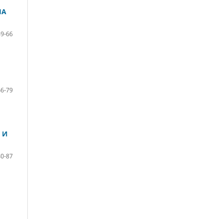
НА
59-66
66-79
 И
80-87