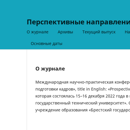
Перспективные направлени
О журнале
Архивы
Текущий выпуск
На
Основные даты
О журнале
Международная научно-практическая конфер
подготовки кадров», title in English: «Prospect
которая состоялась 15–16 декабря 2022 года в
государственный технический университет». 
учреждение образования «Брестский государ