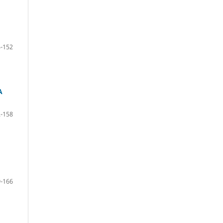
-152
А
-158
-166